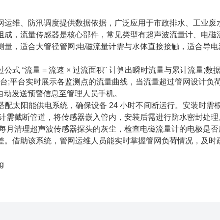
。
运维、防汛调度提供数据依据，广泛应用于市政排水、工业废
组成，流量传感器是核心部件，常见类型有超声波流量计、电磁
测量，适合大管径管网;电磁流量计需与水体直接接触，适合导电
流量 = 流速 × 过流面积" 计算出瞬时流量与累计流量;数
端平台;平台实时展示各监测点的流量曲线，当流量超过管网设计负荷
会自动发送预警信息至管理人员手机。
配太阳能供电系统，确保设备 24 小时不间断运行。安装时需
量计需截断管道，将传感器嵌入管内，安装后需进行防水密封处理
每月清理超声波传感器探头的灰尘，检查电磁流量计的电极是否
差。借助该系统，管网运维人员能实时掌握管网负荷情况，及时