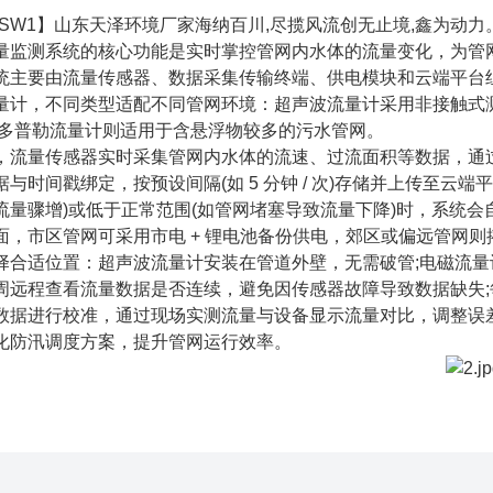
SW1】山东天泽环境厂家海纳百川,尽揽风流创无止境,鑫为动力
测系统的核心功能是实时掌控管网内水体的流量变化，为管网
统主要由流量传感器、数据采集传输终端、供电模块和云端平台
量计，不同类型适配不同管网环境：超声波流量计采用非接触式
;多普勒流量计则适用于含悬浮物较多的污水管网。
量传感器实时采集管网内水体的流速、过流面积等数据，通过公式 “
与时间戳绑定，按预设间隔(如 5 分钟 / 次)存储并上传至云
流量骤增)或低于正常范围(如管网堵塞导致流量下降)时，系统
市区管网可采用市电 + 锂电池备份供电，郊区或偏远管网则搭
择合适位置：超声波流量计安装在管道外壁，无需破管;电磁流
周远程查看流量数据是否连续，避免因传感器故障导致数据缺失;
数据进行校准，通过现场实测流量与设备显示流量对比，调整误
化防汛调度方案，提升管网运行效率。