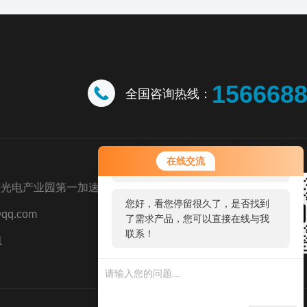
156668
全国咨询热线：
您好！欢迎前来咨询，很高兴为您
在线交流
服务，请问您要咨询什么问题呢？
市光电产业园第一加速器
您好，看您停留很久了，是否找到
qq.com
了需求产品，您可以直接在线与我
联系！
1