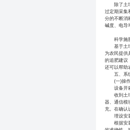
除了土壤湿
过定期采集
分的不断消
碱度、电导
科学施肥
基于土壤养
为农民提供
的追肥建议
还可以帮助
五、系统
(一)操
设备开箱
收到土壤墒
器、通信模
充。在确认
埋设安
根据安装指
的准确性。