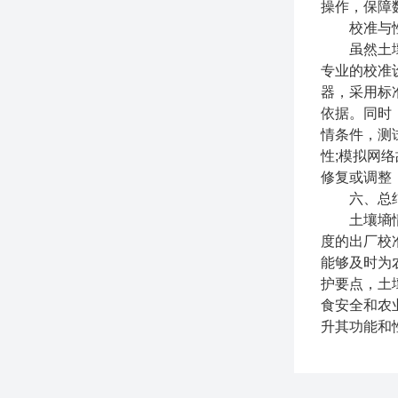
操作，保障
校准与性
虽然土壤墒
专业的校准
器，采用标
依据。同时
情条件，测
性;模拟网
修复或调整
六、总
土壤墒情监
度的出厂校
能够及时为
护要点，土
食安全和农
升其功能和