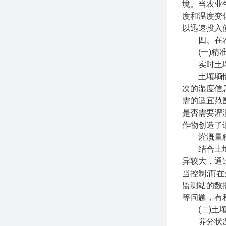
境。当农业
度和温度变
以迅速投入
四、在农
(一)精准
实时土壤
土壤墒情监
次的湿度信
需的适宜范
是否需要灌
作物创造了
灌溉量精
结合土壤墒
异较大，通
当控制;而
监测站的数
等问题，有
(二)土壤
养分状况