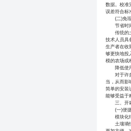
数据。校准
误差符合标
(二)免现
节省时间
传统的土壤
技术人员具
生产者在收
够更快地投
模的农场或
降低使用
对于许多缺
当，从而影
简单的安装
能够受益于
三、开箱
(一)便捷
模块化结
土壤墒情监
更加方便，