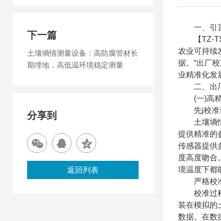
一、引
下一篇
【TZ-T
农业可持续
土壤墒情测量设备：高防腐管材长
据。“出厂
期埋地，高低温环境稳定测量
业精准化发
二、出厂
(一)高精
先j校准
分享到
土壤墒情监
提供精准的
传感器提供
度高度吻合
境温度下都
返回列表
严格校准
校准过程遵
装在模拟的
数据。在数