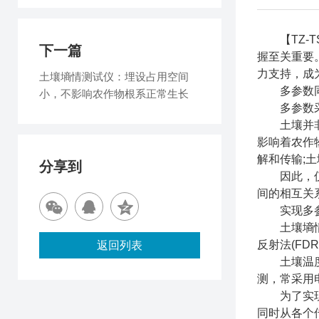
【TZ-T
下一篇
握至关重要
力支持，成
土壤墒情测试仪：埋设占用空间
多参数同
小，不影响农作物根系正常生长
多参数采
土壤并非一
影响着农作
解和传输;
分享到
因此，仅仅
间的相互关
实现多参
土壤墒情实
反射法(F
返回列表
土壤温度的
测，常采用
为了实现多
同时从各个