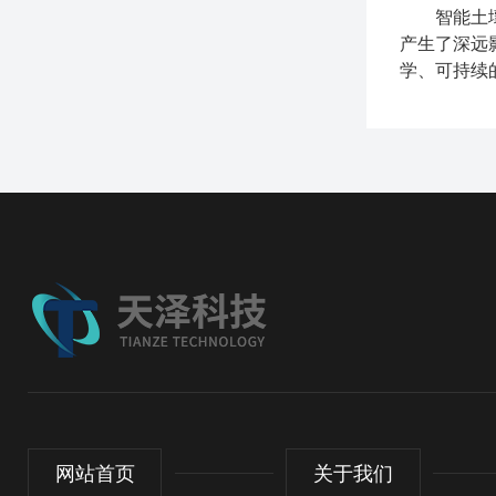
智能土壤墒
产生了深远
学、可持续
网站首页
关于我们