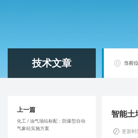
技术文章
当前
上一篇
智能土
化工 / 油气场站标配：防爆型自动
气象站实施方案
更新时间