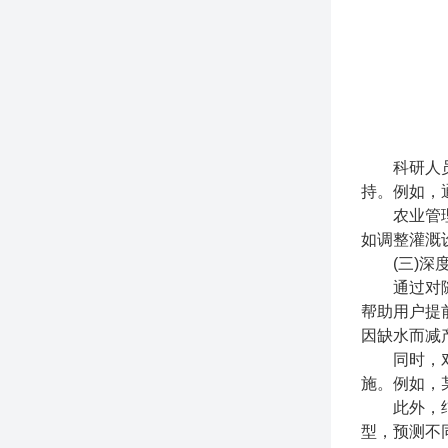
科研人员在
持。例如，
农业管理者
如调整灌溉
(三)深度
通过对随时
帮助用户提
因缺水而减
同时，对比
施。例如，
此外，结合
型，预测不