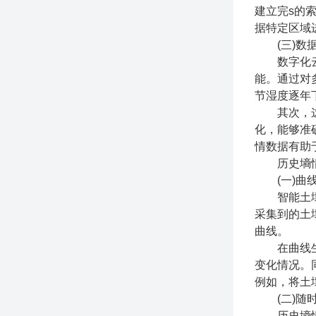
建立完s的
据特定区域
(三)数据
数字化云端
能。通过对
节湿度逐年
其次，这些
化，能够准
情数据有助
历史墒情
(一)曲线
智能土壤墒
采集到的土
曲线。
在曲线生成
变化情况。
例如，将土
(二)随时
历史墒情曲