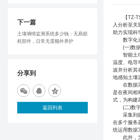
【TZ-T
下一篇
入分析至关
助力实现科
土壤墒情监测系统多少钱：无易损
数字化云端
耗部件，日常无需额外养护
(一)数据
智能土壤墒
温度、电导率
波并分析其
分享到
地感知土壤
在数据采集
是在夜间相
式，为构建
(二)数字
返回列表
采集到的大
在多个服务
统运用数据
此外，为方