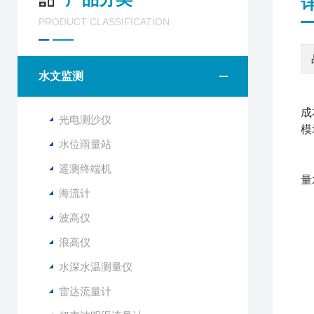
PRODUCT CLASSIFICATION
水文监测
雷
成
光电测沙仪
模
水位雨量站
遥测终端机
量
海流计
传
1
波高仪
2
浪高仪
3
当
水深水温测量仪
1
雷达流量计
2