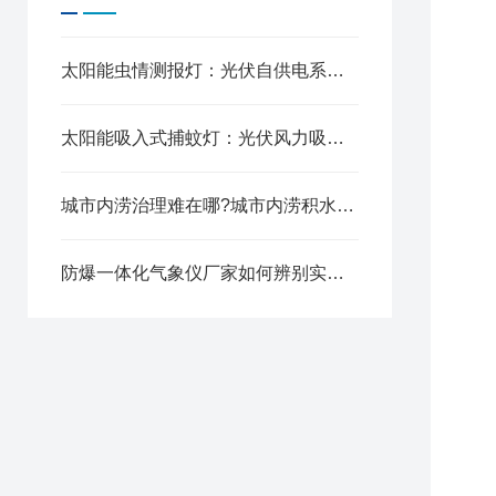
流
液
液
太阳能虫情测报灯：光伏自供电系统，无市电林地，野外独立测报
液
流
太阳能吸入式捕蚊灯：光伏风力吸捕，种养场地虫害管控
流
流
水
城市内涝治理难在哪?城市内涝积水监测方案给出答案
水
水
防爆一体化气象仪厂家如何辨别实力?天泽环境实力如何?
工
功
数
尺
防
电
立
供