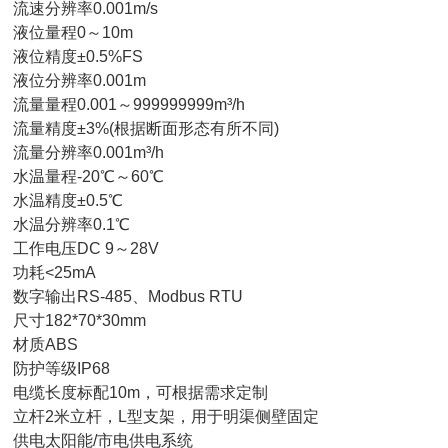
速分辨率0.001m/s
位量程0～10m
位精度±0.5%FS
位分辨率0.001m
量量程0.001～999999999m³/h
量精度±3%(根据断面形态有所不同)
量分辨率0.001m³/h
温量程-20℃～60℃
温精度±0.5℃
温分辨率0.1℃
作电压DC 9～28V
耗<25mA
字输出RS-485、Modbus RTU
寸182*70*30mm
材质ABS
护等级IP68
缆长度标配10m，可根据需求定制
杆2米立杆，L型支架，用于明渠侧壁固定
电太阳能/市电供电系统