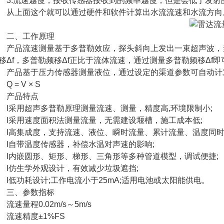
.流速越慢，接收传感器接收到的频率越慢，但是会低于发射
上面这个就可以通过硬件和软件计算出水流流速和水流方向
二、工作原理
品流速测量基于多普勒效应，探头斜向上发出一束超声波，当
移Δf，多普勒频移Δf正比于流体流速，通过测量多普勒频移Δf
品基于压力传感器测量液位，通过设定的渠道参数可自动计算
 = V × S
产品特点
采用超声多普勒原理测量流速、测量，精度高,环境限制小;
采用速度面积法测量流量，无需建设堰槽，施工成本低;
高集成度，支持流速、液位、瞬时流量、累计流量、温度同时
自带温度传感器，补偿水温对声速的影响;
内嵌圆形、矩形、梯形、三角形等多种管道模型，调试便捷;
仿生学外观设计，有效减少垃圾遮挡;
低功耗设计;工作电流小于25mA;适用电池或太阳能供电。
三、参数指标
速量程0.02m/s～5m/s
速精度±1%FS