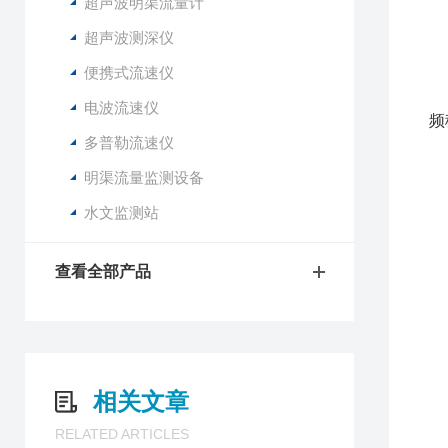
3
超声波明渠流量计
从
超声波测深仪
便携式流速仪
产
电波流速仪
频
多普勒流速仪
产
Q
明渠流量监测设备
水文监测站
l
l
l
查看全部产品
l
l
l
l
相关文章
流
流
RELATED ARTICLES