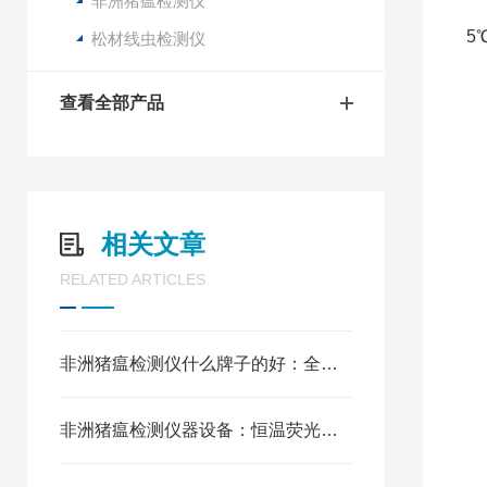
非洲猪瘟检测仪
3
5
松材线虫检测仪
4
5
查看全部产品
三
□
□
□
相关文章
□
□
RELATED ARTICLES
□
□
□
非洲猪瘟检测仪什么牌子的好：全自动检测流程，减少人为误差
样
适
非洲猪瘟检测仪器设备：恒温荧光一体化整机，减少样本交叉污染
反
加