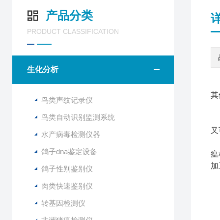
产品分类
PRODUCT CLASSIFICATION
生化分析
非
其
鸟类声纹记录仪
鸟类自动识别监测系统
又
水产病毒检测仪器
鸽子dna鉴定设备
瘟
加
鸽子性别鉴别仪
实
肉类快速鉴别仪
1
转基因检测仪
2