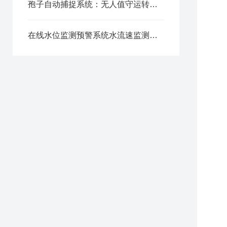
孢子自动捕捉系统：无人值守运转，定时采集样本
温
升
温
在线水位监测预警系统水流速监测装置设计​
温
温
梯
激
激
检
检
适
C
软
阴
噪
屏