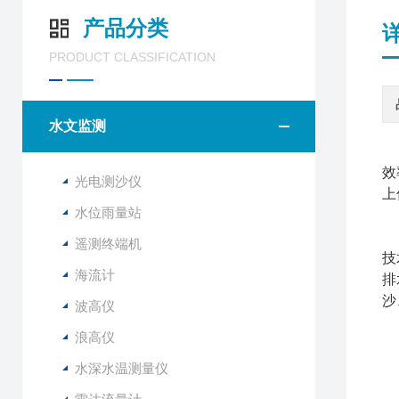
产品分类
PRODUCT CLASSIFICATION
水文监测
雷
效
光电测沙仪
上
水位雨量站
S
遥测终端机
技
海流计
排
沙
波高仪
浪高仪
1
2
水深水温测量仪