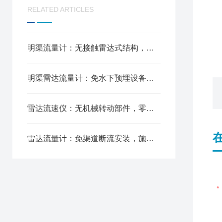
RELATED ARTICLES
明渠流量计：无接触雷达式结构，减少水体干扰，农田输水持续监测
明渠雷达流量计：免水下预埋设备，安装工期短，水利改造流量采集
雷达流速仪：无机械转动部件，零磨损免维护，河道径流长期观测
雷达流量计：免渠道断流安装，施工便捷高效，风雨稳定工作