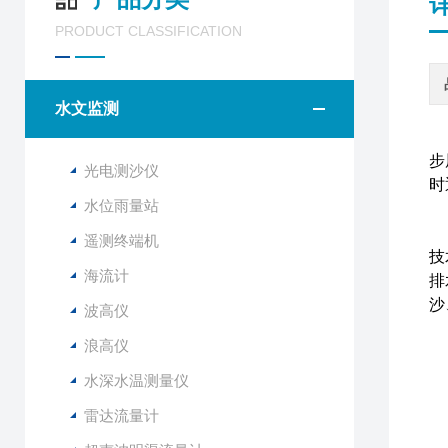
PRODUCT CLASSIFICATION
水文监测
河
步
光电测沙仪
时
水位雨量站
S
遥测终端机
技
海流计
排
沙
波高仪
浪高仪
1
2
水深水温测量仪
雷达流量计