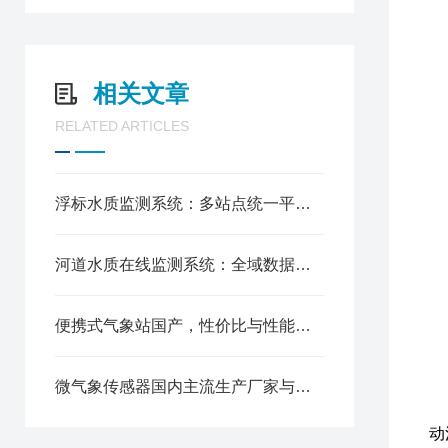
供
位
监
防
相关文章
浮
可
RELATED ARTICLES
序
1
2
浮标水质监测系统：多站点统一平台管理，多水域同步管控
3
4
河道水质在线监测系统：全域数据联动分析，远程可视化管控
5
0
0
便携式气象站国产，性价比与性能如何保障?
6
7
0
微气象传感器国内主流生产厂家与数据采集器的连接协议
8
动