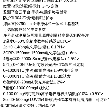
电能力定制选型;阴雨天间歇工作 5天以上
置指示(选配)警示灯;GPS 定位;
测平台云平台;手机/电脑多终端登录
护罩304 不锈钢滤筒防护罩
体直径790mm 圆锥浮体*1一体式工程塑料
选配传感器的主要参数
号名称测量范围测量原理测量精度是否标配备注
温度0~50℃高精度数字传感器±0.3℃✔
pH0~14(ph)电化学(盐桥)± 0.1PH✔
ORP-1500mv~1500mv电化学(盐桥)± 6mv
电导率0~5000uS/cm接触式电极法± 1.5%✔
浊度0~40NTU(低浊)散射光法± 1%低浊可定制
~1000NTU(中浊)散射光法± 1%中浊可定制
~3000NTU(高浊)散射光法± 1%默认发
溶解氧0~20mg/L荧光寿命法± 2%✔
氨氮0-1000.00mg/L(默认)
-100.00mg/l/(可定制)离子选择电极法读数的10%, ±0.5℃✔
cod0~500mg/ LUV254 吸收法±5%带有自动清洁器
清洁时间及清洁次数，功耗0.7W