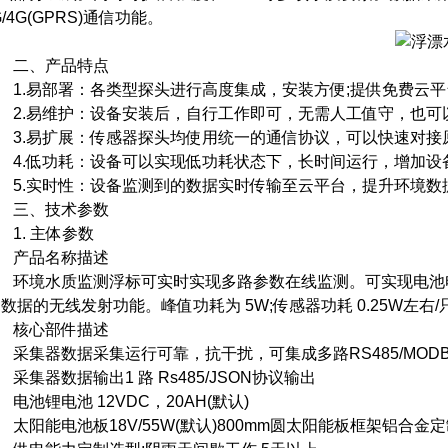
G/4G(GPRS)通信功能。
二、产品特点
.易部署：各类型探头进行高度集成，安装方便;提供免费云平
.易维护：设备安装后，自行工作即可，无需人工值守，也可以
.易扩展：传感器探头均使用统一的通信协议，可以快速对接原
.低功耗：设备可以实现低功耗状态下，长时间运行，增加设备
.实时性：设备监测到的数据实时传输至云平台，提升环境数
三、技术参数
. 主体参数
产品名称描述
境水质监测浮标可实时实现多路参数在线监测。可实现电池电
;数据的无线发射功能。峰值功耗为 5W;传感器功耗 0.25W左右/只
核心部件描述
集器数据采集运行可靠，抗干扰，可集成多路RS485/MODBU
集器数据输出1 路 Rs485/JSON协议输出
池锂电池 12VDC，20AH(默认)
阳能电池板18V/55W(默认)800mm圆太阳能板框架铝合金定