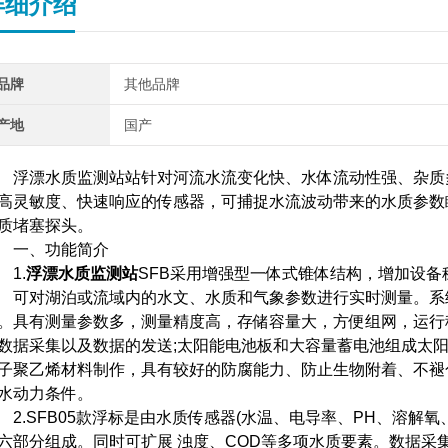
详细介绍
品牌
其他品牌
产地
国产
漂水质监测站站针对河流水流变化快、水体流动性强、杂质多
高灵敏度、快速响应的传感器，可捕捉水流波动带来的水质参数
质堵塞探头。
一、功能简介
1.
浮漂水质监测站
SFB采用增强型一体式锥体结构，增加设
对湖泊或流域内的水文、水质和气象参数进行实时测量。系统
。具有测量参数多，测量精度高，存储容量大，方便组网，运行
数据采集以及数据的发送;太阳能电池板和大容量蓄电池组成太
子聚乙烯材料制作，具有较好的防腐能力、防止生物附着、不褪
水动力条件。
.SFB05款浮标是由水质传感器(水温、电导率、PH、溶解氧
六部分组成。同时可扩展 浊度、COD等多项水质要素。数据采