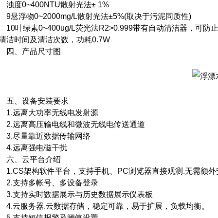
度0~400NTU散射光法± 1%
悬浮物0~2000mg/L散射光法±5%(取决于污泥同质性)
0叶绿素0~400ug/L荧光法R2>0.999带有自动清洁器
清洁时间及清洁次数，功耗0.7W
四、产品尺寸图
五、设备安装要求
.远离大功率无线电发射源
.远离高压输电线和微波无线电传送通道
.尽量靠近数据传输网络
.远离强电磁干扰
六、云平台介绍
.CS架构软件平台，支持手机、PC浏览器直接观测.无需额外
.支持多帐号、多设备登录
.支持实时数据展示与历史数据展示仪表板
.云服务器.云数据存储，稳定可靠，易于扩展，负载均衡。
.支持短信报警及阈值设置