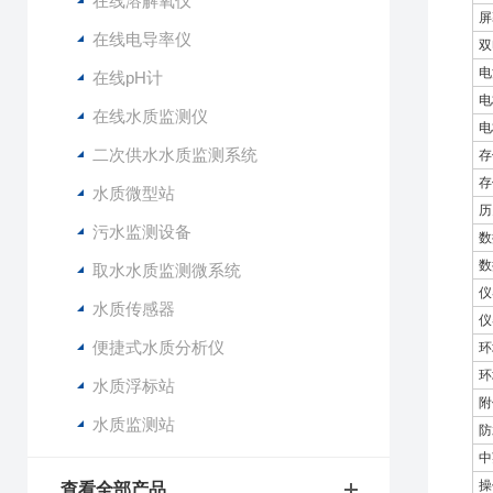
在线溶解氧仪
屏
在线电导率仪
双
电
在线pH计
电
在线水质监测仪
电
二次供水水质监测系统
存
存
水质微型站
历
污水监测设备
数
数
取水水质监测微系统
仪
水质传感器
仪
便捷式水质分析仪
环
环
水质浮标站
附
水质监测站
防
中
操
查看全部产品