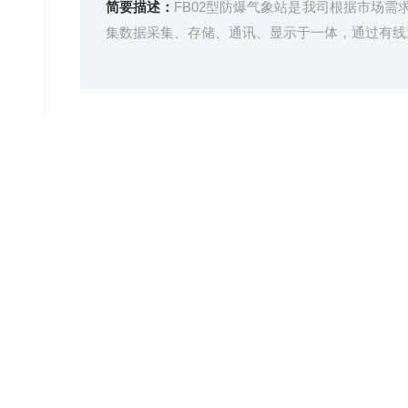
简要描述：
FB02型防爆气象站是我司根据市场
集数据采集、存储、通讯、显示于一体，通过有线
基础信息
产品型号
厂商性质
TZ-FB02
生产厂