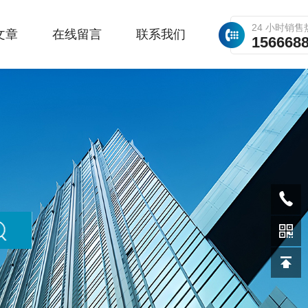
24 小时销售
文章
在线留言
联系我们
156668