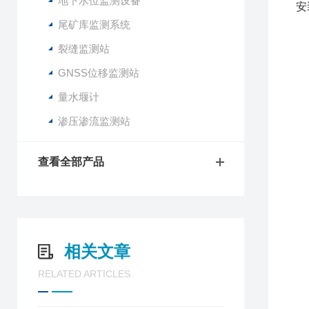
地下水位监测设备
安
4
尾矿库监测系统
5
裂缝监测站
6
GNSS位移监测站
传
量水堰计
精
渗压渗流监测站
倾
精
其
查看全部产品
存
湿
终
通
采
相关文章
上
RELATED ARTICLES
存