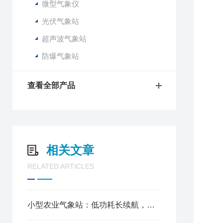
微型气象仪
土
土
光伏气象站
土
超声波气象站
土
防爆气象站
风
风
平
查看全部产品
雨
紫
日
光
光
相关文章
P
P
RELATED ARTICLES
一
二
二
小型农业气象站：低功耗长续航，野外无市电也能长期值守
臭