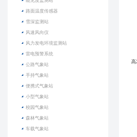
能见度监测站
5
6
路面温度传感器
7
雪深监测站
8
风速风向仪
1
风力发电环境监测站
2
雷电预警系统
3
高
公路气象站
4
手持气象站
5
便携式气象站
6
小型气象站
名
环
校园气象站
相
森林气象站
光
大
车载气象站
露