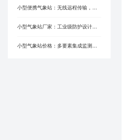
负
小型便携气象站：无线远程传输，手机电脑实时查看气象数据
含
1
小型气象站厂家：工业级防护设计，恶劣户外环境稳定不间断运行
2
3
4
小型气象站价格：多要素集成监测，一台设备覆盖全气象数据
5
6
7
五
1
2
3
4
5
6
7