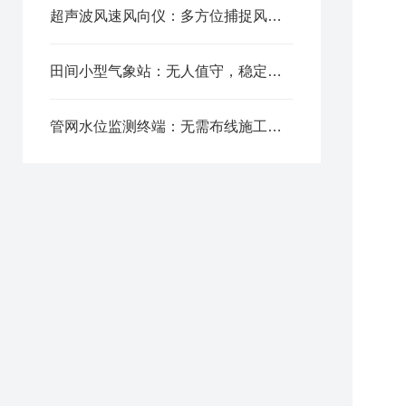
超声波风速风向仪：多方位捕捉风场动态参数
相
分
芯
田间小型气象站：无人值守，稳定可靠
精
检
弱
管网水位监测终端：无需布线施工，无线组网快速搭建监测网络
光
检
镜
电
内
读
电
电
输