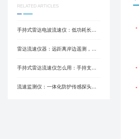
RELATED ARTICLES
手持式雷达电波流速仪：低功耗长续航锂电，全天野外不间断勘测
雷达流速仪器：远距离岸边遥测，不用涉水贴近水面，汛期暴涨洪水监测
手持式雷达流速仪怎么用：手持支架两用设计，灵活适配各类场景
流速监测仪：一体化防护传感探头，水下长期布设耐腐蚀