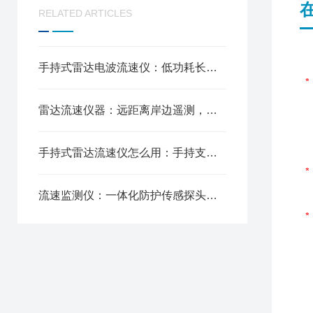
RELATED ARTICLES
手持式雷达电波流速仪：低功耗长续航锂电，全天野外不间断勘测
雷达流速仪器：远距离岸边遥测，不用涉水贴近水面，汛期暴涨洪水监测
手持式雷达流速仪怎么用：手持支架两用设计，灵活适配各类场景
流速监测仪：一体化防护传感探头，水下长期布设耐腐蚀