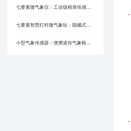
七要素微气象仪：工业级精准传感，全天候稳定采集数据
七要素智慧灯杆微气象站：隐藏式探头设计，无惧雨雪风沙精准测值
小型气象传感器：便携迷你气象检测仪 农田园区通用款