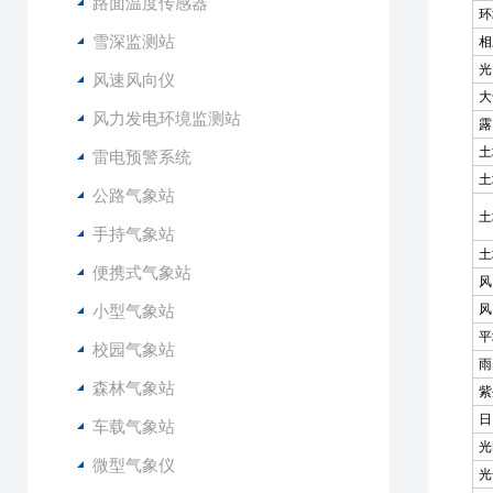
路面温度传感器
环
雪深监测站
相
光
风速风向仪
大
风力发电环境监测站
露
土
雷电预警系统
土
公路气象站
土
手持气象站
土
便携式气象站
风
小型气象站
风
平
校园气象站
雨
森林气象站
紫
日
车载气象站
光
微型气象仪
光