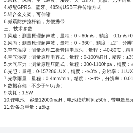
.风速、风向、空气温度、湿度、大气压力、光照、光学雨量
.标配GPRS、蓝牙、485转USB三种传输方式
.铝合金支架，可伸缩
.减震防护拉杆箱，方便携带
三、技术参数
.风速：测量原理超声波，量程：0～60m/s，精度：0.1m/s+0.0
.风向：测量原理超声波，量程：0～360°，精度：±2°，分辨率
.空气温度：测量原理二极管结电压法，量程：-40-80℃，精度：±0
.空气湿度：测量原理电容式，量程：0-100%RH，精度：±3%RH(
.大气压力：测量原理压阻式，量程：300-1100hpa，精度：±0.2
.光照：量程：0-157286LUX，精度：<±3%，分辨率：1LUX
.光学雨量：量程：0-4mm/min，精度：≤±4%，分辨率：0.01
.数据存储：不少于50万条;
.功耗：1.5W
0.锂电池：容量12000maH，电池续航时间≥50h，带电量显
1.设备总重量：≤5kg;