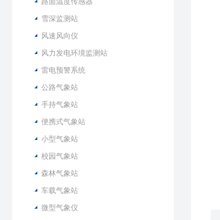
3
路面温度传感器
4
雪深监测站
5
风速风向仪
6
风力发电环境监测站
1
雷电预警系统
2
3
公路气象站
4
手持气象站
5
6
便携式气象站
7
小型气象站
8
9
校园气象站
1
森林气象站
1
车载气象站
微型气象仪