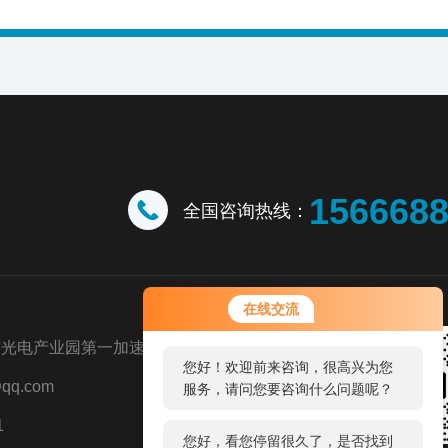
156668
全国咨询热线：
您好！欢迎前来咨询，很高兴为您
在线交流
服务，请问您要咨询什么问题呢？
市光电产业园第一加速器
您好，看您停留很久了，是否找到
qq.com
了需求产品，您可以直接在线与我
联系！
1