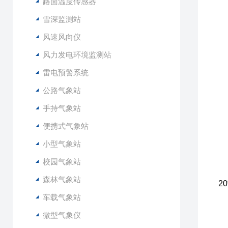
2
路面温度传感器
3
雪深监测站
4
风速风向仪
5
6
风力发电环境监测站
雷电预警系统
1
2
公路气象站
3
手持气象站
4
5
便携式气象站
6
小型气象站
7
8
校园气象站
9
森林气象站
2
1
车载气象站
1
微型气象仪