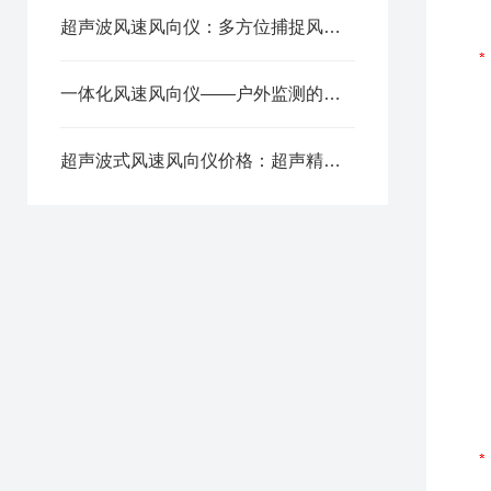
超声波风速风向仪：多方位捕捉风场动态参数
一体化风速风向仪——户外监测的基础设备
超声波式风速风向仪价格：超声精准测算 温湿度自动补偿误差小