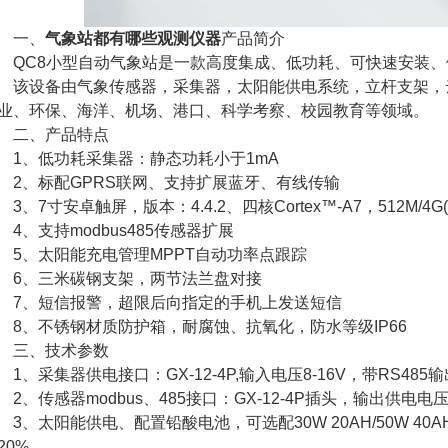
一、
气象站都有哪些观测仪器
产品简介
C8小型自动气象站是一款高度集成、低功耗、可快速安装、
设备由气象传感器，采集器，太阳能供电系统，立杆支架，云
业、环保、海洋、机场、港口、科学考察、校园教育等领域。
二、产品特点
、低功耗采集器：静态功耗小于1mA
、标配GPRS联网、支持扩展蓝牙、有线传输
、7寸安卓触屏，版本：4.4.2、四核Cortex™-A7，512M/4G
、支持modbus485传感器扩展
、太阳能充电管理MPPT自动功率点跟踪
、三米碳钢支架，两节法兰盘对接
、短信报警，超限后向指定的手机上发送短信
、不锈钢材质防护箱，耐腐蚀、抗氧化，防水等级IP66
三、技术参数
、采集器供电接口：GX-12-4P,输入电压8-16V，带RS485输
、传感器modbus、485接口：GX-12-4P插头，输出供电电压1
、太阳能供电、配置铅酸电池，可选配30W 20AH/50W 40AH
20%