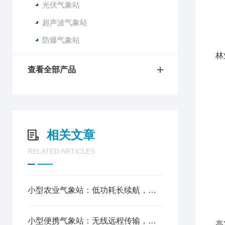
光伏气象站
超声波气象站
Q
防爆气象站
该
林
查看全部产品
1
2
3
4
5
相关文章
6
RELATED ARTICLES
7
8
1
小型农业气象站：低功耗长续航，野外无市电也能长期值守
2
3
小型便携气象站：无线远程传输，手机电脑实时查看气象数据
高