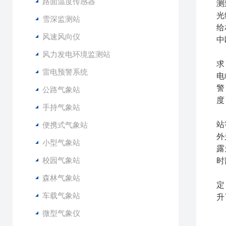
路面温度传感器
测
光
雪深监测站
给
风速风向仪
中
预
风力发电环境监测站
求
雷电预警系统
电
警
公路气象站
度
手持气象站
在
站
便携式气象站
外
小型气象站
露
校园气象站
时
此
森林气象站
定
车载气象站
升
微型气象仪