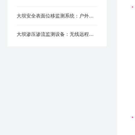
大坝安全表面位移监测系统：户外强耐候设计 高低温恶劣环境稳运行
大坝渗压渗流监测设备：无线远程传输，多终端云平台便捷管理