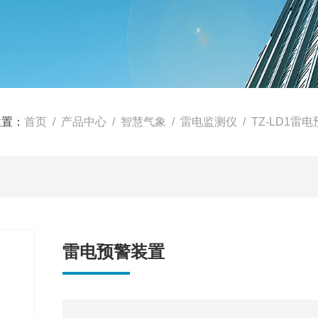
位置：
首页
/
产品中心
/
智慧气象
/
雷电监测仪
/ TZ-LD1雷
雷电预警装置