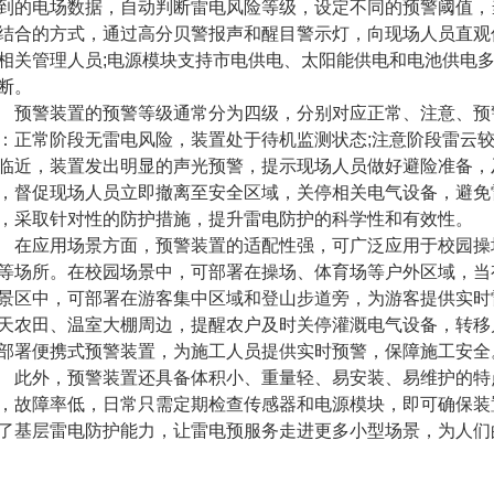
到的电场数据，自动判断雷电风险等级，设定不同的预警阈值，
结合的方式，通过高分贝警报声和醒目警示灯，向现场人员直观
相关管理人员;电源模块支持市电供电、太阳能供电和电池供电
断。
警装置的预警等级通常分为四级，分别对应正常、注意、预警
：正常阶段无雷电风险，装置处于待机监测状态;注意阶段雷云
临近，装置发出明显的声光预警，提示现场人员做好避险准备，
，督促现场人员立即撤离至安全区域，关停相关电气设备，避免
，采取针对性的防护措施，提升雷电防护的科学性和有效性。
应用场景方面，预警装置的适配性强，可广泛应用于校园操场
等场所。在校园场景中，可部署在操场、体育场等户外区域，当
景区中，可部署在游客集中区域和登山步道旁，为游客提供实时
天农田、温室大棚周边，提醒农户及时关停灌溉电气设备，转移
部署便携式预警装置，为施工人员提供实时预警，保障施工安全
外，预警装置还具备体积小、重量轻、易安装、易维护的特点
，故障率低，日常只需定期检查传感器和电源模块，即可确保装
了基层雷电防护能力，让雷电预服务走进更多小型场景，为人们