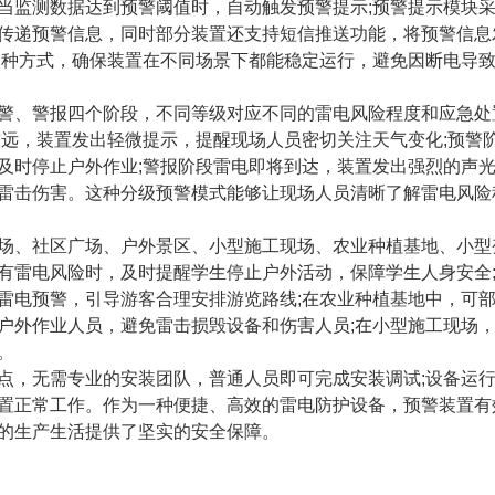
当监测数据达到预警阈值时，自动触发预警提示;预警提示模块
传递预警信息，同时部分装置还支持短信推送功能，将预警信息
多种方式，确保装置在不同场景下都能稳定运行，避免因断电导
、警报四个阶段，不同等级对应不同的雷电风险程度和应急处
较远，装置发出轻微提示，提醒现场人员密切关注天气变化;预警
及时停止户外作业;警报阶段雷电即将到达，装置发出强烈的声
雷击伤害。这种分级预警模式能够让现场人员清晰了解雷电风险
、社区广场、户外景区、小型施工现场、农业种植基地、小型
有雷电风险时，及时提醒学生停止户外活动，保障学生人身安全
雷电预警，引导游客合理安排游览路线;在农业种植基地中，可
户外作业人员，避免雷击损毁设备和伤害人员;在小型施工现场
。
，无需专业的安装团队，普通人员即可完成安装调试;设备运
置正常工作。作为一种便捷、高效的雷电防护设备，预警装置有
的生产生活提供了坚实的安全保障。