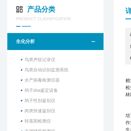
产品分类
PRODUCT CLASSIFICATION
生化分析
鸟类声纹记录仪
鸟类自动识别监测系统
松
水产病毒检测仪器
赖
检
鸽子dna鉴定设备
林
鸽子性别鉴别仪
肉类快速鉴别仪
培
转基因检测仪
作
生