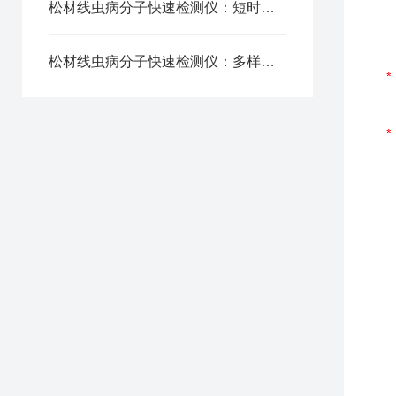
松材线虫病分子快速检测仪：短时扩增出结果，高效拦截带病松木
松材线虫病分子快速检测仪：多样本兼容检测 适配松木多类试样