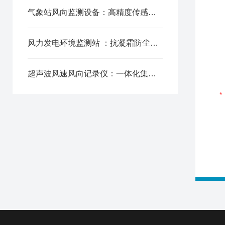
气象站风向监测设备：高精度传感，小微风速精准捕捉无盲区
风力发电环境监测站 ：抗凝霜防尘，野外恶劣环境稳定运行
超声波风速风向记录仪：一体化集成，同步采集风速风向双参数