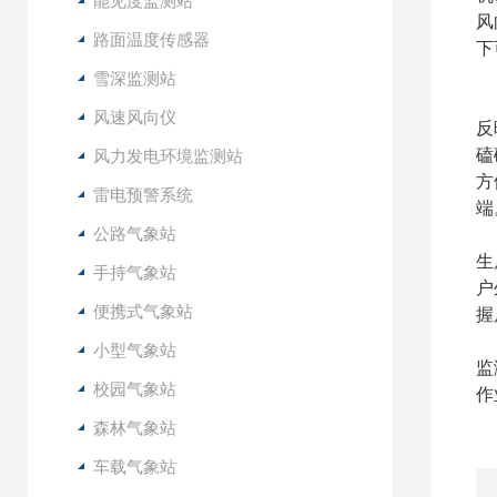
能见度监测站
风
路面温度传感器
下
雪深监测站
硬
风速风向仪
反
磕
风力发电环境监测站
方
雷电预警系统
端
公路气象站
该
生
手持气象站
户
便携式气象站
握
相
小型气象站
监
校园气象站
作
森林气象站
车载气象站