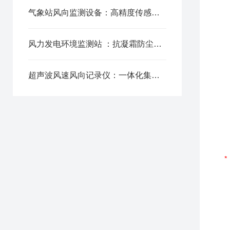
气象站风向监测设备：高精度传感，小微风速精准捕捉无盲区
风力发电环境监测站 ：抗凝霜防尘，野外恶劣环境稳定运行
超声波风速风向记录仪：一体化集成，同步采集风速风向双参数