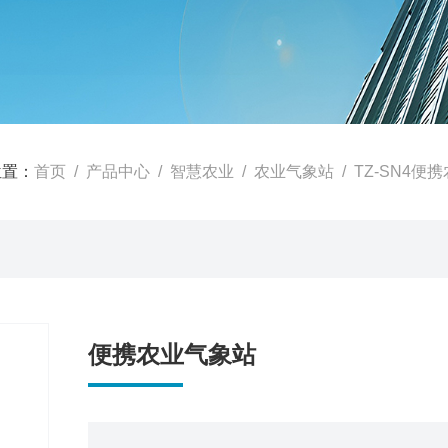
位置：
首页
/
产品中心
/
智慧农业
/
农业气象站
/ TZ-SN4便
便携农业气象站