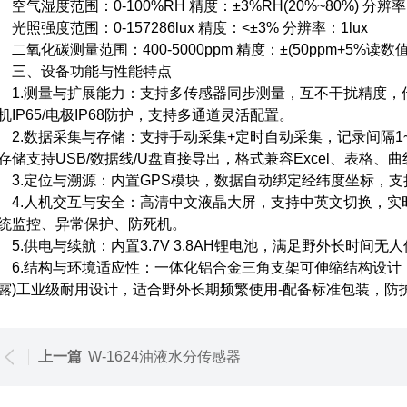
气湿度范围：0-100%RH 精度：±3%RH(20%~80%) 分辨率：
照强度范围：0-157286lux 精度：<±3% 分辨率：1lux
氧化碳测量范围：400-5000ppm 精度：±(50ppm+5%读数值
、设备功能与性能特点
.测量与扩展能力：支持多传感器同步测量，互不干扰精度，传
机IP65/电极IP68防护，支持多通道灵活配置。
.数据采集与存储：支持手动采集+定时自动采集，记录间隔1~60
存储支持USB/数据线/U盘直接导出，格式兼容Excel、表格、曲
.定位与溯源：内置GPS模块，数据自动绑定经纬度坐标，支
.人机交互与安全：高清中文液晶大屏，支持中英文切换，实
统监控、异常保护、防死机。
.供电与续航：内置3.7V 3.8AH锂电池，满足野外长时间无
.结构与环境适应性：一体化铝合金三角支架可伸缩结构设计，体积小
露)工业级耐用设计，适合野外长期频繁使用-配备标准包装，防
上一篇
W-1624油液水分传感器