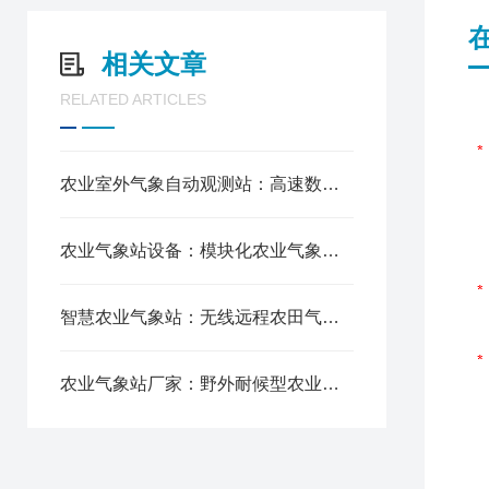
相关文章
RELATED ARTICLES
农业室外气象自动观测站：高速数据采集，快速反馈气象动态变化
农业气象站设备：模块化农业气象站适配多场景布设
智慧农业气象站：无线远程农田气象数据自动传输
农业气象站厂家：野外耐候型农业气象站免维护运行