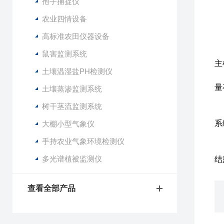
孢子捕捉仪
空
光
农业四情设备
二
高标准农田仪器设备
三
1
鼠害监测系统
主
土壤温湿盐PH检测仪
2
量
土壤蒸渗监测系统
3
树干茎流监测系统
4
系
大棚小型气象仪
5
手持农业气象环境检测仪
6
多光谱植被监测仪
结
查看全部产品