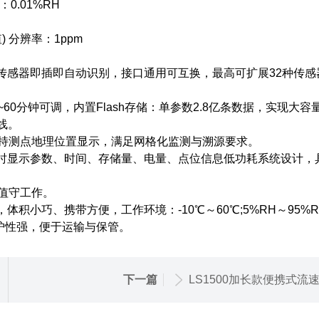
0.01%RH
) 分辨率：1ppm
感器即插即自动识别，接口通用可互换，最高可扩展32种传感
分钟可调，内置Flash存储：单参数2.8亿条数据，实现大容量
线。
持测点地理位置显示，满足网格化监测与溯源要求。
时显示参数、时间、存储量、电量、点位信息低功耗系统设计，
人值守工作。
巧、携带方便，工作环境：-10℃～60℃;5%RH～95%R
护性强，便于运输与保管。
下一篇
LS1500加长款便携式流