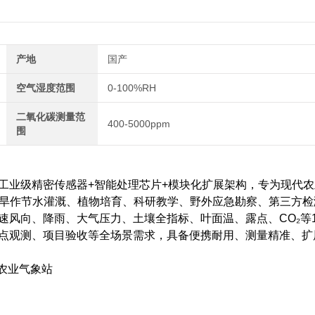
产地
国产
空气湿度范围
0-100%RH
二氧化碳测量范
400-5000ppm
围
业级精密传感器+智能处理芯片+模块化扩展架构，专为现代农
探、旱作节水灌溉、植物培育、科研教学、野外应急勘察、第三方检
风向、降雨、大气压力、土壤全指标、叶面温、露点、CO₂等1
点观测、项目验收等全场景需求，具备便携耐用、测量精准、扩