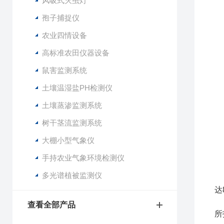
风吸式灭虫灯
底
孢子捕捉仪
屏
农业四情设备
接
高标准农田仪器设备
整
组
鼠害监测系统
土壤温湿盐PH检测仪
土壤蒸渗监测系统
供
设
树干茎流监测系统
工
大棚小型气象仪
绝
诱
手持农业气象环境检测仪
撞
多光谱植被监测仪
杀
达
高
查看全部产品
所