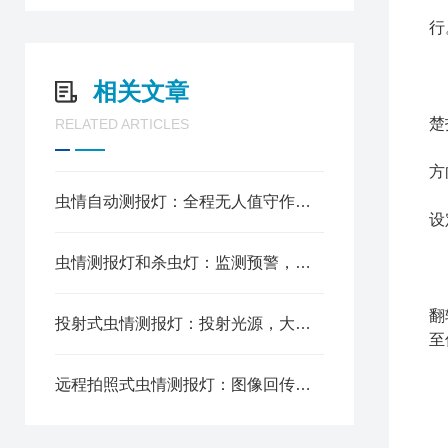
主
行
通
机
相关文章
虫
楚
RELATED ARTICLES
雨
方
光
虫情自动测报灯：全程无人值守作业，全天候农田监测预警
设
时
虫情测报灯和杀虫灯：监测预警，诱杀成虫，绿色植保
工
自
翻
投射式虫情测报灯：投射光源，大田诱虫，虫情普查
至
手
远程拍照式虫情测报灯：图像回传，云端查看，虫害识别
1
2