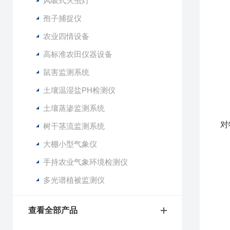
风吸式灭虫灯
传
传
孢子捕捉仪
传
农业四情设备
传
通
高标准农田仪器设备
测
鼠害监测系统
测
参
土壤温湿盐PH检测仪
土
土壤蒸渗监测系统
土
对
树干茎流监测系统
土
大棚小型气象仪
★
手持农业气象环境检测仪
★
多光谱植被监测仪
★
★
查看全部产品
★
★