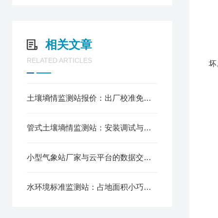
★
a
b
相关文章
c
RELATED ARTICLES
坏
d
e
土壤墒情监测站报价：出厂校准免现场调试，开箱埋设即可使用
f
g
h
管式土壤墒情监测站：安装调试与数据校准实用指南
i
小型气象站厂家与云平台的数据交互协议
水环境标准监测站：占地面积小巧，无需大面积基建施工