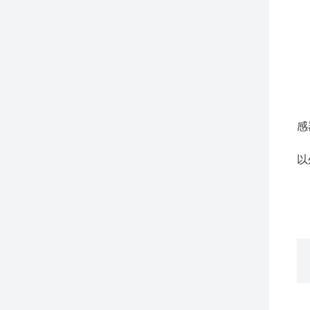
6
7
感
8
以
掩