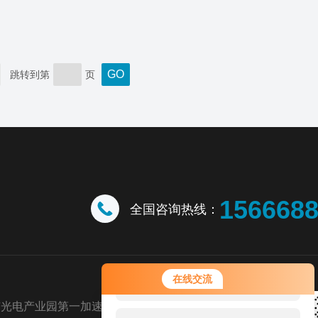
跳转到第
页
156668
全国咨询热线：
您好！欢迎前来咨询，很高兴为您
在线交流
服务，请问您要咨询什么问题呢？
市光电产业园第一加速器